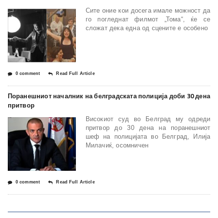
Сите оние кои досега имале можност да
го погледнат филмот „Тома“, ќе се
сложат дека една од сцените е особено
0 comment
Read Full Article
Поранешниот началник на белградската полиција доби 30 дена
притвор
Високиот суд во Белград му одреди
притвор до 30 дена на поранешниот
шеф на полицијата во Белград, Илија
Милачиќ, осомничен
0 comment
Read Full Article