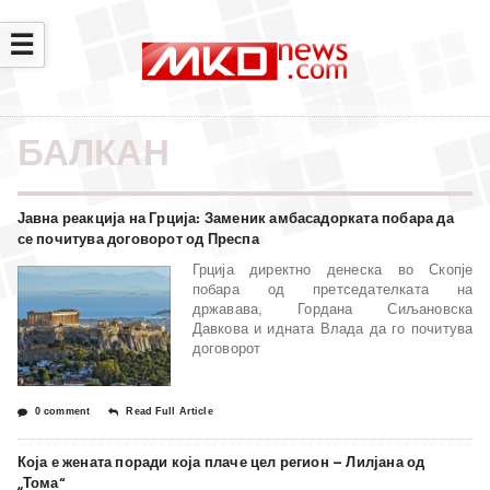
☰
БАЛКАН
Јавна реакција на Грција: Заменик амбасадорката побара да
се почитува договорот од Преспа
Грција директно денеска во Скопје
побара од претседателката на
државава, Гордана Сиљановска
Давкова и идната Влада да го почитува
договорот
0 comment
Read Full Article
Која е жената поради која плаче цел регион – Лилјана од
„Тома“