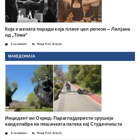
Која е жената поради која плаче цел регион – Лилјана
од „Тома“
0 comment
Read Full Article
МАКЕДОНИЈА
Инцидент во Охрид: Параглајдеристи срушија
канделабра на пешачката патека кај Студенчишта
0 comment
Read Full Article