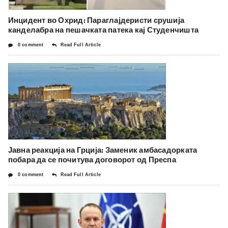
Инцидент во Охрид: Параглајдеристи срушија
канделабра на пешачката патека кај Студенчишта
0 comment
Read Full Article
Јавна реакција на Грција: Заменик амбасадорката
побара да се почитува договорот од Преспа
0 comment
Read Full Article