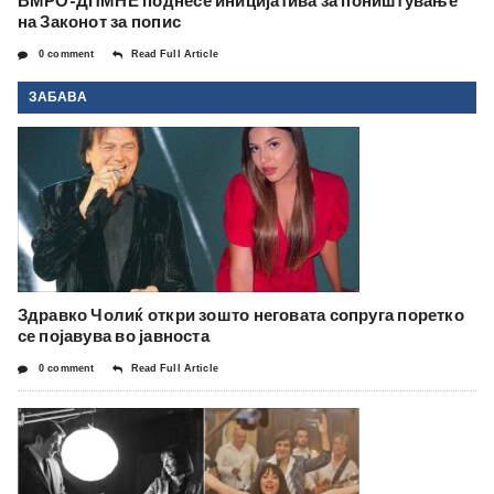
ВМРО-ДПМНЕ поднесе иницијатива за поништување
на Законот за попис
0 comment
Read Full Article
ЗАБАВА
Здравко Чолиќ откри зошто неговата сопруга поретко
се појавува во јавноста
0 comment
Read Full Article