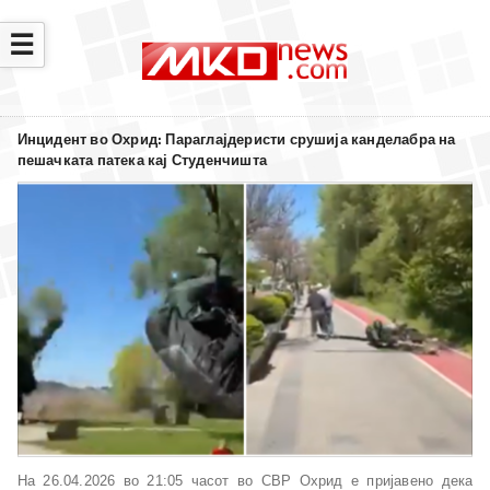
☰
Инцидент во Охрид: Параглајдеристи срушија канделабра на
пешачката патека кај Студенчишта
На 26.04.2026 во 21:05 часот во СВР Охрид е пријавено дека