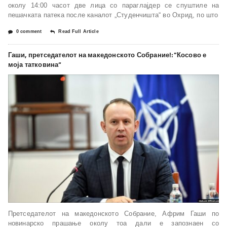
околу 14:00 часот две лица со параглајдер се спуштиле на
пешачката патека после каналот „Студенчишта“ во Охрид, по што
0 comment
Read Full Article
Гаши, претседателот на македонското Собрание!:”Косово е
моја татковина“
Претседателот на македонското Собрание, Африм Гаши по
новинарско прашање околу тоа дали е запознаен со