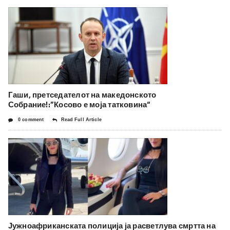
Гаши, претседателот на македонското
Собрание!:”Косово е моја татковина“
0 comment
Read Full Article
Јужноафриканската полиција ја расветлува смртта на