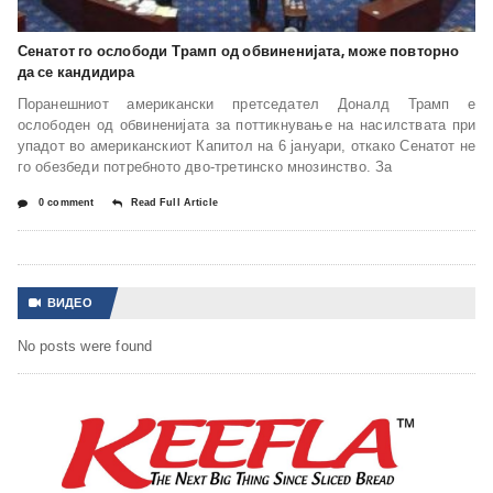
Сенатот го ослободи Трамп од обвиненијата, може повторно
да се кандидира
Поранешниот американски претседател Доналд Трамп е
ослободен од обвиненијата за поттикнување на насилствата при
упадот во американскиот Капитол на 6 јануари, откако Сенатот не
го обезбеди потребното дво-третинско мнозинство. За
0 comment
Read Full Article
ВИДЕО
No posts were found