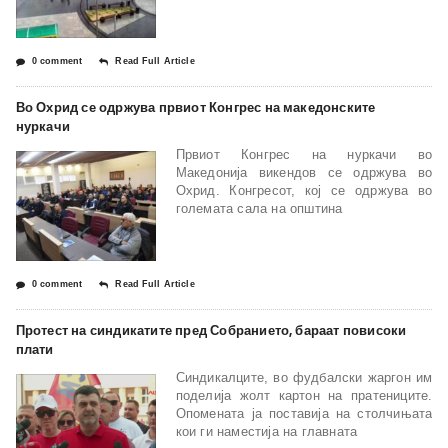
0 comment
Read Full Article
Во Охрид се одржува првиот Конгрес на македонските
нуркачи
Првиот Конгрес на нуркачи во
Македонија викендов се одржува во
Охрид. Конгресот, кој се одржува во
големата сала на општина
0 comment
Read Full Article
Протест на синдикатите пред Собранието, бараат повисоки
плати
Синдикалците, во фудбалски жаргон им
поделија жолт картон на пратениците.
Опомената ја поставија на столчињата
кои ги наместија на главната