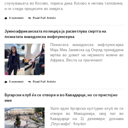
случувањата во Косово, порача дека Косово е негова татковина,
и ги следи процесите во земјата
0 comment
Read Full Article
Јужноафриканската полиција ја расветлува смртта на
познатата македонска инфлуенсерка
Познатата македонска инфлуенсерка
Маја Миа Јаневска од Охрид пронајдена
мртва во домот на нејзиното момче во
Африка. Веста за трагичниот
0 comment
Read Full Article
Бугарски клуб ќе се отвори и во Кавадарци, но со пристојно
име
Уште еден бугарски културен клуб ќе се
отвори во Македонија, овој пат во
Кавадарци на 11 декември, дознава
„Плусинфо“. Клубот