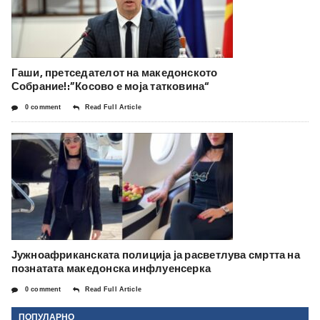
Гаши, претседателот на македонското
Собрание!:”Косово е моја татковина“
0 comment
Read Full Article
Јужноафриканската полиција ја расветлува смртта на
познатата македонска инфлуенсерка
0 comment
Read Full Article
ПОПУЛАРНО